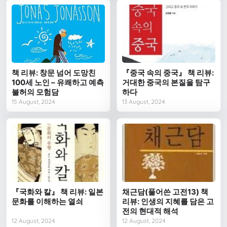
책 리뷰: 창문 넘어 도망친
『중국 속의 중국』 책 리뷰:
100세 노인 – 유쾌하고 예측
거대한 중국의 본질을 탐구
불허의 모험담
하다
15 August, 2024
13 August, 2024
『국화와 칼』 책 리뷰: 일본
채근담(풀어쓴 고전13) 책
문화를 이해하는 열쇠
리뷰: 인생의 지혜를 담은 고
전의 현대적 해석
12 August, 2024
12 August, 2024