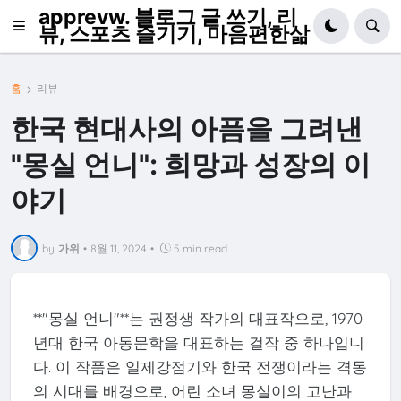
apprevw. 블로그 글 쓰기, 리
뷰, 스포츠 즐기기, 마음편한삶
홈
리뷰
한국 현대사의 아픔을 그려낸
"몽실 언니": 희망과 성장의 이
야기
by
가위
•
8월 11, 2024
•
5 min read
**"몽실 언니"**는 권정생 작가의 대표작으로, 1970
년대 한국 아동문학을 대표하는 걸작 중 하나입니
다. 이 작품은 일제강점기와 한국 전쟁이라는 격동
의 시대를 배경으로, 어린 소녀 몽실이의 고난과