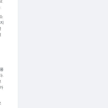
요
.
소
 지
국
정
 풍
다.
보
가
으