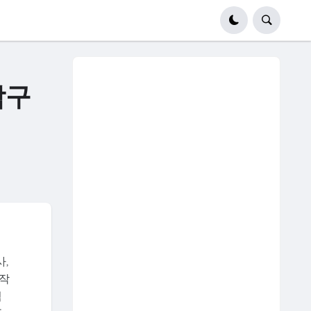
탐구
,
호작
적