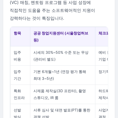
(VC) 매칭, 멘토링 프로그램 등 사업 성장에
직접적인 도움을 주는 소프트웨어적인 지원이
강력하다는 것이 특징입니다.
항목
공공 창업지원센터 (서울창업허브
체크포인트
등)
입주
시세의 30%~50% 수준 또는 무상
예비 창업자
비용
(관리비 별도)
기업 대상
입주
기본 6개월~1년 (연장 평가 통해
정기적인 성
기간
최대 3~5년)
특화
시제품 제작실(3D 프린터), 촬영
하드웨어 
인프라
스튜디오, IR 룸
제작사에 
선발
서류 심사 및 대면 발표(PT)를 통한
사업계획서의
방식
경쟁 선발
결정