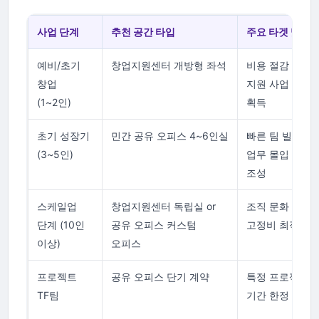
사업 단계
추천 공간 타입
주요 타겟 및 목
예비/초기
창업지원센터 개방형 좌석
비용 절감 및 정
창업
지원 사업 정보
(1~2인)
획득
초기 성장기
민간 공유 오피스 4~6인실
빠른 팀 빌딩 및
(3~5인)
업무 몰입 환경
조성
스케일업
창업지원센터 독립실 or
조직 문화 구축 
단계 (10인
공유 오피스 커스텀
고정비 최적화
이상)
오피스
프로젝트
공유 오피스 단기 계약
특정 프로젝트 
TF팀
기간 한정 운영