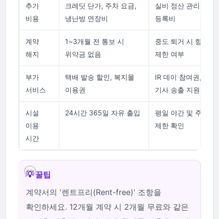
추가
크레딧 단가, 주차 요금,
실비 정산 관리비, 
비용
냉난방 연장비
등록비
계약
1~3개월 전 통보 시
중도 퇴거 시 향후 
해지
위약금 없음
제한 여부
부가
택배 발송 할인, 복지몰
IR 데이 참여권, 홍보
서비스
이용권
기사 송출 지원
시설
24시간 365일 자유 출입
평일 야간 및 주말 
이용
제한 확인
시간
💡 꿀팁
계약서의 '렌트프리(Rent-free)' 조항을
확인하세요. 12개월 계약 시 2개월 무료와 같은