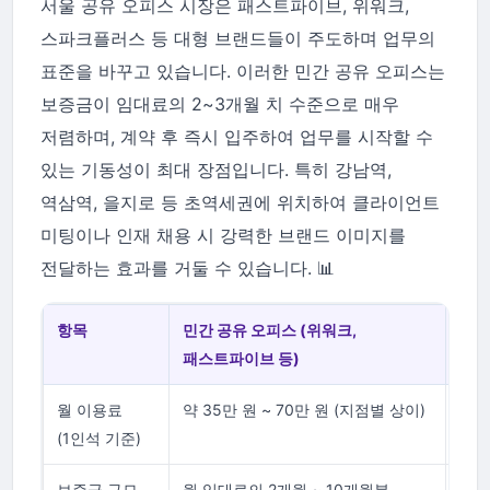
서울 공유 오피스 시장은 패스트파이브, 위워크,
스파크플러스 등 대형 브랜드들이 주도하며 업무의
표준을 바꾸고 있습니다. 이러한 민간 공유 오피스는
보증금이 임대료의 2~3개월 치 수준으로 매우
저렴하며, 계약 후 즉시 입주하여 업무를 시작할 수
있는 기동성이 최대 장점입니다. 특히 강남역,
역삼역, 을지로 등 초역세권에 위치하여 클라이언트
미팅이나 인재 채용 시 강력한 브랜드 이미지를
전달하는 효과를 거둘 수 있습니다. 📊
항목
민간 공유 오피스 (위워크,
체크
패스트파이브 등)
월 이용료
약 35만 원 ~ 70만 원 (지점별 상이)
핫데
(1인석 기준)
선택
보증금 규모
월 임대료의 2개월 ~ 10개월분
초기