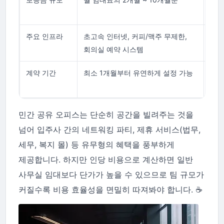
낮음
주요 인프라
초고속 인터넷, 커피/맥주 무제한,
24
회의실 예약 시스템
포함
계약 기간
최소 1개월부터 유연하게 설정 가능
단기
급성
민간 공유 오피스는 단순히 공간을 빌려주는 것을
넘어 입주사 간의 네트워킹 파티, 제휴 서비스(법무,
세무, 복지 몰) 등 유무형의 혜택을 풍부하게
제공합니다. 하지만 인당 비용으로 계산하면 일반
사무실 임대보다 단가가 높을 수 있으므로 팀 규모가
커질수록 비용 효율성을 면밀히 따져봐야 합니다. ☕