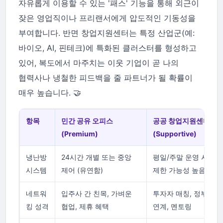
자유롭게 이용할 수 있는 '패스' 기능을 통해 외근이
잦은 영업직이나 프리랜서에게 압도적인 기동성을
부여합니다. 반면 창업지원센터는 특정 산업군(예:
바이오, AI, 핀테크)에 특화된 클러스터를 형성하고
있어, 복도에서 마주치는 이웃 기업이 곧 나의
협력사나 냉철한 피드백을 줄 파트너가 될 확률이
매우 높습니다. 🤝
항목
민간 공유 오피스
공공 창업지원센터
(Premium)
(Supportive)
냉난방
24시간 개별 또는 중앙
평일/주말 운영 시간
시스템
제어 (유연함)
제한 가능성 높음
네트워
입주사 간 친목, 가벼운
투자자 매칭, 정부 과
킹 성격
협업, 제휴 혜택
연계, 멘토링