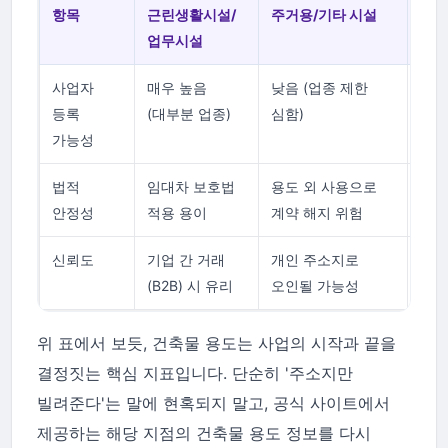
항목
근린생활시설/
주거용/기타 시설
체크
업무시설
사업자
매우 높음
낮음 (업종 제한
관할
등록
(대부분 업종)
심함)
여부
가능성
법적
임대차 보호법
용도 외 사용으로
건축
안정성
적용 용이
계약 해지 위험
확인
신뢰도
기업 간 거래
개인 주소지로
포털
(B2B) 시 유리
오인될 가능성
로드
위 표에서 보듯, 건축물 용도는 사업의 시작과 끝을
결정짓는 핵심 지표입니다. 단순히 '주소지만
빌려준다'는 말에 현혹되지 말고, 공식 사이트에서
제공하는 해당 지점의 건축물 용도 정보를 다시