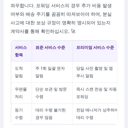
좌우합니다. 포워딩 서비스의 경우 추가 비용 발생
여부와 배송 주기를 꼼꼼히 따져보아야 하며, 분실
사고에 대한 보상 규정이 명확히 명시되어 있는지
계약서를 통해 확인하십시오. 🚀
서비스
표준 서비스 수준
프리미엄 서비스 수준
항목
도착
주 1회 일괄 문자
당일 사진 촬영 및 앱
알림
알림
푸시 알림
우편물
단순 보관 및 방문
즉시 스캔 전송 및 자동
처리
수령
포워딩
등기
대리 수령 불가한
전담 매니저가 상주하며
수령
경우 많음
대리 수령