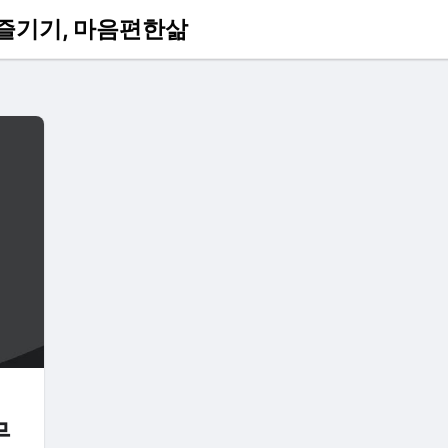
츠 즐기기, 마음편한삶
무