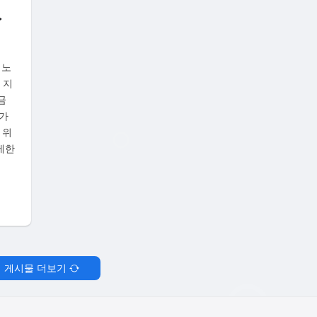
없
 노
 지
금
가
 위
제한
게시물 더보기